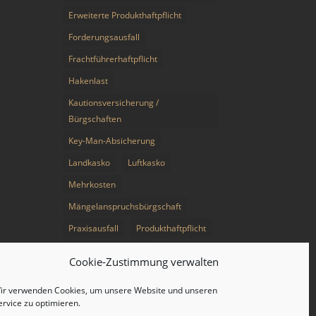
Erweiterte Produkthaftpflicht
Forderungsausfall
Frachtführerhaftpflicht
Hakenlast
Kautionsversicherung /
Bürgschaften
Key-Man-Absicherung
Landkasko
Luftkasko
Mehrkosten
Mängelanspruchsbürgschaft
Praxisausfall
Produkthaftpflicht
RS für Hilfsgeschäfte
Cookie-Zustimmung verwalten
Rückrufkosten
ir verwenden Cookies, um unsere Website und unseren
Schließung infolge Seuchengefahr
ervice zu optimieren.
Warenkreditversicherung