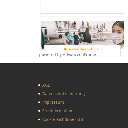
powered by Advanced iFrame
AGB
Datenschutzerklärung
Impressum
Erstinformation
Cookie-Richtlinie (EU)