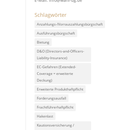
E-Mail: info@wahl-ug.de
Schlagwörter
Anzahlungs-/Vorrauszahlungsbürgschaft
Ausführungsbürgschaft
Bietung
D&O (Directors-and-Officers-
Liability-Insurance)
EC-Gefahren (Extended-
Coverage = erweiterte
Deckung)
Erweiterte Produkthaftpflicht
Forderungsausfall
Frachtführerhaftpflicht
Hakenlast
Kautionsversicherung /