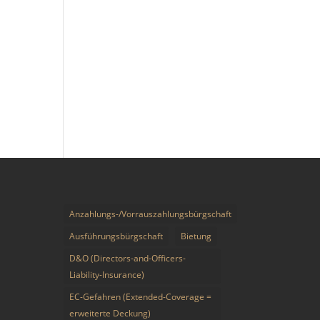
Anzahlungs-/Vorrauszahlungsbürgschaft
Ausführungsbürgschaft
Bietung
D&O (Directors-and-Officers-
Liability-Insurance)
EC-Gefahren (Extended-Coverage =
erweiterte Deckung)