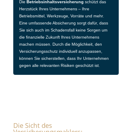
Die
Betriebsinhaltsversicherung
schützt das
Herzstück Ihres Unternehmens – Ihre
Betriebsmittel, Werkzeuge, Vorräte und mehr.
Eine umfassende Absicherung sorgt dafür, dass
Sie sich auch im Schadensfall keine Sorgen um
die finanzielle Zukunft Ihres Unternehmens
machen müssen. Durch die Möglichkeit, den
Versicherungsschutz individuell anzupassen,
können Sie sicherstellen, dass Ihr Unternehmen
gegen alle relevanten Risiken geschützt ist.
Die Sicht des
Versicherungsmaklers: